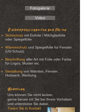
Fotogalerie
Video
Einsatzmöglichkeiten der Folien
Sichtschutz
mit Eisfolie / Milchglasfolie
oder Spiegelfolie
Wärmeschutz
und Spiegelfolie für Fenster
(UV-Schutz
)
Beschriftung
aller Art mit Folie oder Farbe
für Logos,
Muster etc.
Gestaltung
von Wänden, Fenster,
Holzwerk, Werbung
Beratung
Uns können Sie nicht lecken,
gerne berate ich Sie bei Ihrem Vorhaben
und unterstütze Sie dabei.
Treten Sie in Kontakt